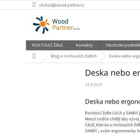
Přejít
obchod@wood-partner.cz
na
obsah
ROSTOUCÍ ŽIDLE
Kontakty
Obchodní podmín
Domů
Blog o rostoucích židlích
Deska nebo erg
Deska nebo e
14.9.2023
Deska nebo ergono
Rostoucí židle LUCA a SANDY j
Mnozí rodiče chtějí aby vývoj 
částí, kterou u rostoucích ži
SANDY , svým ergonomicky tva