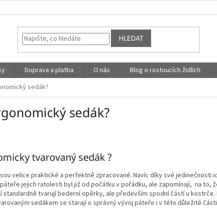
HLEDAT
ky
Doprava a platba
O nás
Blog o rostoucích židlích
onomický sedák?
rgonomický sedák?
micky tvarovaný sedák ?
sou velice praktické a perfektně zpracované. Navíc díky své jedinečnosti id
páteře jejich ratolesti byl již od počátku v pořádku, ale zapomínají, na to,
dlí standardně tvarují bederní opěrky, ale především spodní částí u kostrče.
rovaným sedákem se starají o správný vývoj páteře i v této důležité část