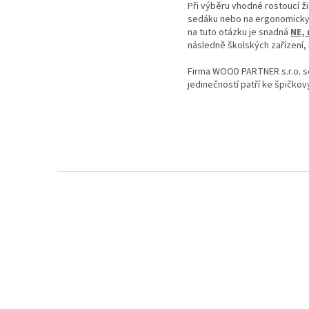
Při výběru vhodné rostoucí žid
sedáku nebo na ergonomicky 
na tuto otázku je snadná
NE, 
následně školských zařízení,
Firma WOOD PARTNER s.r.o. se 
jedinečností patří ke špičko
Z
á
p
a
t
í