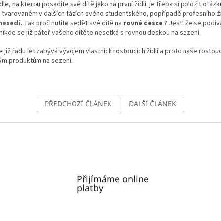
le, na kterou posadíte své dítě jako na první židli, je třeba si položit otáz
tvarovaném v dalších fázích svého studentského, popřípadě profesního ži
nesedí.
Tak proč nutíte sedět své dítě na
rovné desce
? Jestliže se podí
 nikde se již páteř vašeho dítěte nesetká s rovnou deskou na sezení.
již řadu let zabývá vývojem vlastních rostoucích židlí a proto naše rostouc
vým produktům na sezení.
PŘEDCHOZÍ ČLÁNEK
DALŠÍ ČLÁNEK
Přijímáme online
platby