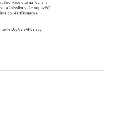
ku : Sedí vaše dítě na rovném
vota ? Myslím si, že odpověď
váme do předškolních a
í židle LUCA a SANDY svojí