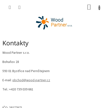
Přejít
NÁKUP
na
obsah
KOŠÍK
Kontakty
Wood Partner s.r.o.
Bohuňov 28
593 01 Bystřice nad Pernštejnem
E-mail:
obchod@wood-partner.cz
Tel.: +420 739 039 661
IČO: 29277671