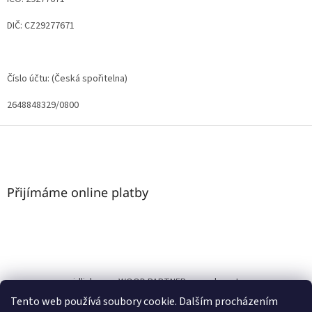
DIČ: CZ29277671
Číslo účtu: (Česká spořitelna)
2648848329/0800
Z
á
p
a
t
Přijímáme online platby
í
nasezidlicky.cz
WOOD PARTNER s.r.o.
bonature.cz
Tento web používá soubory cookie. Dalším procházením
www.nasezidlicky.cz