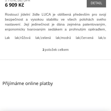
M
5 710 Kč bez DPH
DETAIL
6 909 Kč
A
Rostoucí jídelní židle LUCA je oblíbená především pro svoji
bezpečnost a vysokou stabilitu ve všech polohách svého
nastavení. Její jedinečnost je dána zejména patentovaným,
ergonomicky tvarovaným sedákem a prohnutým opěradlem,
které přináší dítěti pohodlí a především v nich upevňují návyky
Lak
lak/růžová
lak/zelená
lak/modrá
lak/červená
lak/ora
zdravého sezení.
2
položek celkem
O
v
l
Z
á
á
d
p
a
a
c
t
Přijímáme online platby
í
í
p
r
v
k
y