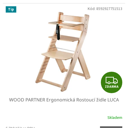
Kód:
8592927751513
Tip
Z
ZDARMA
D
WOOD PARTNER Ergonomická Rostoucí židle LUCA
A
R
Skladem