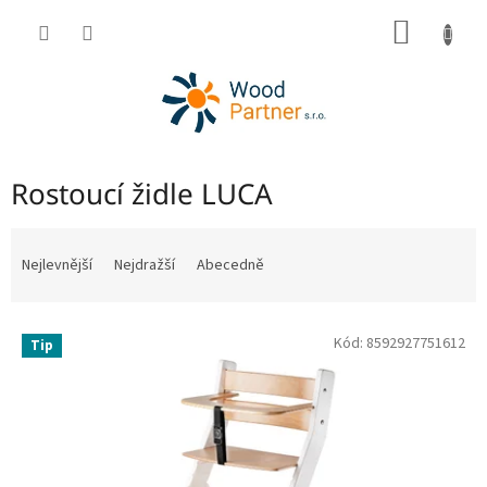
Přejít
NÁKUP
na
obsah
KOŠÍK
Rostoucí židle LUCA
Ř
a
Nejlevnější
Nejdražší
Abecedně
z
e
V
n
Kód:
8592927751612
Tip
ý
í
p
p
i
r
s
o
p
d
r
u