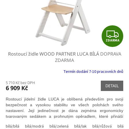
o
k
d
t
u
ů
k
t
Z
ů
ZDARMA
D
Rostoucí židle WOOD PARTNER LUCA BÍLÁ
DOPRAVA
A
ZDARMA
R
Termín dodání 7-10 pracovních dnů
M
5 710 Kč bez DPH
DETAIL
6 909 Kč
A
Rostoucí jídelní židle LUCA je oblíbená především pro svoji
bezpečnost a vysokou stabilitu ve všech polohách svého
nastavení. Její jedinečnost je dána zejména ergonomicky
tvarovaným sedákem a prohnutým opěradlem, které přináší
dítěti pohodlí a především v nich upevňují návyky zdravého
bílá/bílá
bílá/modrá
bílá/zelená
bílá/lak
bílá/růžová
bílá/č
sezení.