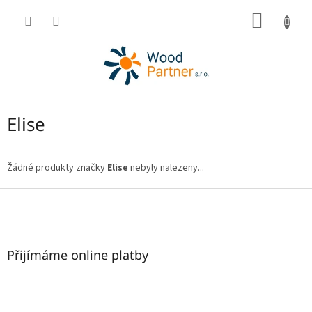
Přejít
NÁKUP
na
obsah
KOŠÍK
Elise
Žádné produkty značky
Elise
nebyly nalezeny...
Z
á
p
a
t
Přijímáme online platby
í