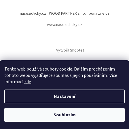
nasezidlicky.cz
WOOD PARTNER s.r.o.
bonature.cz
www.nasezidlicky.cz
Vytvořil Shoptet
Copyright 2026
Wood Partner
. Všechna práva vyhrazena.
Tento web používá soubory cookie. Dalším procházením
tohoto webu vyjadřujete souhlas s jejich používáním.. Více
informací
zde
.
Nastavení
Souhlasím