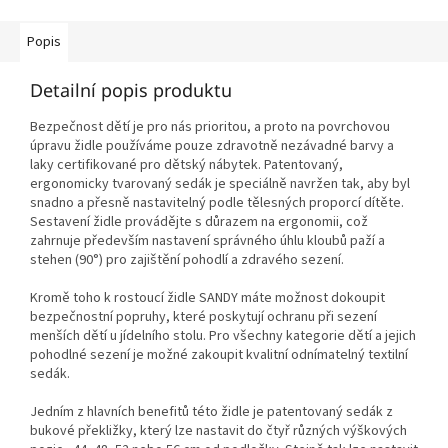
Popis
Detailní popis produktu
Bezpečnost dětí je pro nás prioritou, a proto na povrchovou
úpravu židle používáme pouze zdravotně nezávadné barvy a
laky certifikované pro dětský nábytek. Patentovaný,
ergonomicky tvarovaný sedák je speciálně navržen tak, aby byl
snadno a přesně nastavitelný podle tělesných proporcí dítěte.
Sestavení židle provádějte s důrazem na ergonomii, což
zahrnuje především nastavení správného úhlu kloubů paží a
stehen (90°) pro zajištění pohodlí a zdravého sezení.
Kromě toho k rostoucí židle SANDY máte možnost dokoupit
bezpečnostní popruhy, které poskytují ochranu při sezení
menších dětí u jídelního stolu. Pro všechny kategorie dětí a jejich
pohodlné sezení je možné zakoupit kvalitní odnímatelný textilní
sedák.
Jedním z hlavních benefitů této židle je patentovaný sedák z
bukové překližky, který lze nastavit do čtyř různých výškových