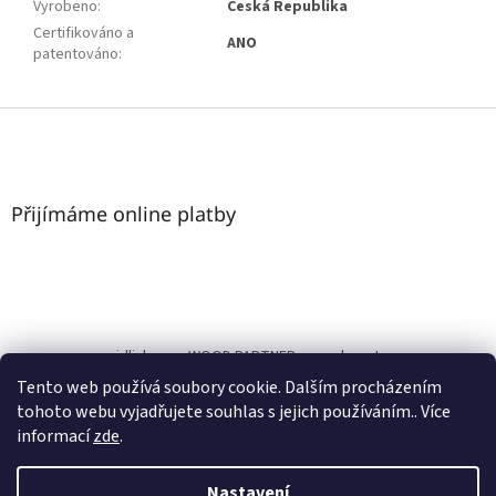
Vyrobeno
:
Česká Republika
Certifikováno a
ANO
patentováno
:
Z
á
p
a
t
Přijímáme online platby
í
nasezidlicky.cz
WOOD PARTNER s.r.o.
bonature.cz
Tento web používá soubory cookie. Dalším procházením
www.nasezidlicky.cz
tohoto webu vyjadřujete souhlas s jejich používáním.. Více
informací
zde
.
Nastavení