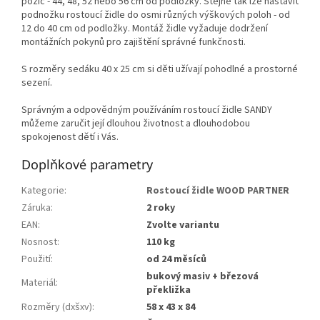
pozic - 44, 48, 52 nebo 56 cm od podložky. Stejně tak lze nastavit
podnožku rostoucí židle do osmi různých výškových poloh - od
12 do 40 cm od podložky. Montáž židle vyžaduje dodržení
montážních pokynů pro zajištění správné funkčnosti.
S rozměry sedáku 40 x 25 cm si děti užívají pohodlné a prostorné
sezení.
Správným a odpovědným používáním rostoucí židle SANDY
můžeme zaručit její dlouhou životnost a dlouhodobou
spokojenost dětí i Vás.
Doplňkové parametry
Kategorie
:
Rostoucí židle WOOD PARTNER
Záruka
:
2 roky
EAN
:
Zvolte variantu
Nosnost
:
110 kg
Použití
:
od 24 měsíců
bukový masiv + březová
Materiál
:
překližka
Rozměry (dxšxv)
:
58 x 43 x 84