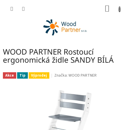
Přejít
NÁKUP
na
obsah
KOŠÍK
WOOD PARTNER Rostoucí
ergonomická židle SANDY BÍLÁ
Značka:
WOOD PARTNER
Akce
Tip
Výprodej