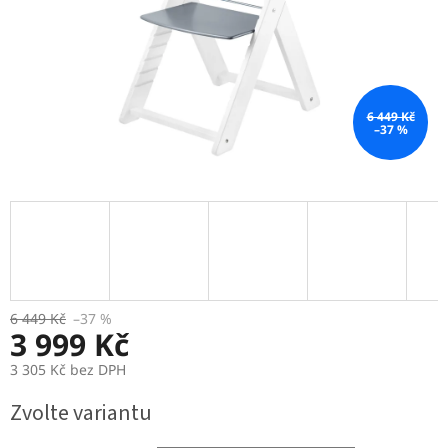
6 449 Kč
–37 %
6 449 Kč
–37 %
3 999 Kč
3 305 Kč bez DPH
Měrná
Zvolte variantu
cena: