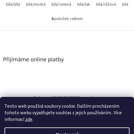
bílá/bílá
bílá/modrá
bílá/zelená
bílá/lak
bílá/růžová
bílá/č
4
položek celkem
O
v
l
Z
á
á
d
p
a
a
c
t
Přijímáme online platby
í
í
p
r
v
k
y
v
nasezidlicky.cz
WOOD PARTNER s.r.o.
bonature.cz
ý
Tento web používá soubory cookie. Dalším procházením
p
www.nasezidlicky.cz
i
tohoto webu vyjadřujete souhlas s jejich používáním.. Více
s
informací
zde
.
u