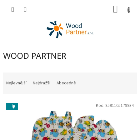
Přejít
NÁKUP
na
obsah
KOŠÍK
WOOD PARTNER
Ř
a
Nejlevnější
Nejdražší
Abecedně
z
e
V
n
Kód:
8591105179934
Tip
ý
í
p
p
i
r
s
o
p
d