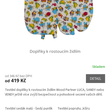
r
u
o
k
d
t
u
ů
k
t
ů
Doplňky k rostoucím židlím
Skladem
od 346 Kč bez DPH
DETAIL
419 Kč
od
Textilní doplňky k rostoucím židlím Wood Partner LUCA, SANDY nebo
VENDY ještě více zvýší bezpečnost a pohodové sezení vašich dětí.
Textilní sedák malý - šedý puntík
Textilní popruhy_kšíry