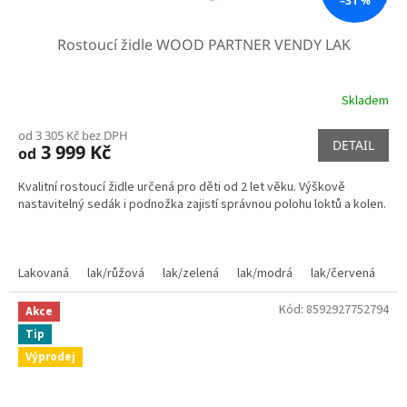
–31 %
Rostoucí židle WOOD PARTNER VENDY LAK
Skladem
od 3 305 Kč bez DPH
DETAIL
3 999 Kč
od
Kvalitní rostoucí židle určená pro děti od 2 let věku. Výškově
nastavitelný sedák i podnožka zajistí správnou polohu loktů a kolen.
Lakovaná
lak/růžová
lak/zelená
lak/modrá
lak/červená
la
Kód:
8592927752794
Akce
Tip
Výprodej