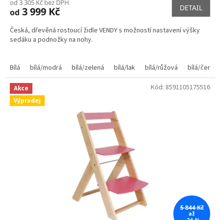
od 3 305 Kč bez DPH
DETAIL
3 999 Kč
od
Česká, dřevěná rostoucí židle VENDY s možností nastavení výšky
sedáku a podnožky na nohy.
Bílá
bílá/modrá
bílá/zelená
bílá/lak
bílá/růžová
bílá/červe
Kód:
8591105175516
Akce
Výprodej
5 844 Kč
až