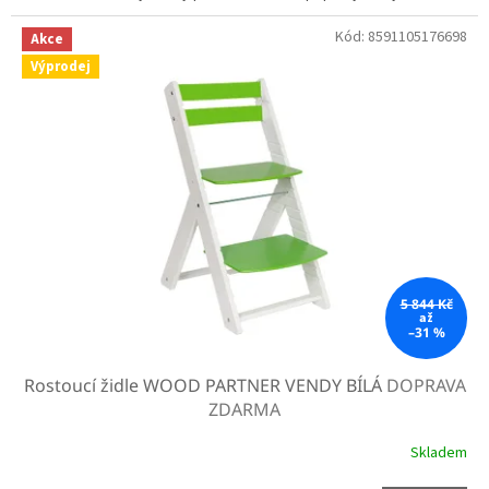
Kód:
8591105176698
Akce
Výprodej
5 844 Kč
až
–31 %
Rostoucí židle WOOD PARTNER VENDY BÍLÁ
DOPRAVA
ZDARMA
Skladem