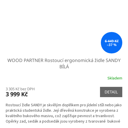
6 449 Kč
–37 %
WOOD PARTNER Rostoucí ergonomická židle SANDY
BÍLÁ
Skladem
3 305 Kč bez DPH
DETAIL
3 999 Kč
Rostoucí židle SANDY je skvělým doplňkem pro jídelní stůl nebo jako
praktická studentská židle. Její dřevěná konstrukce je vyrobena z
kvalitního bukového masivu, což zajišťuje pevnost a trvanlivost.
Opěrky zad, sedák a podsedák jsou vyrobeny z tvarované bukové
překližky, což dodává židli další prvek pohodlí a ergonomii.