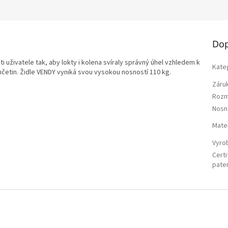
M
A
Dop
i uživatele tak, aby lokty i kolena svíraly správný úhel vzhledem k
Kate
četin. Židle VENDY vyniká svou vysokou nosností 110 kg.
Záru
Rozm
Nosn
Mater
Vyro
Certi
pate