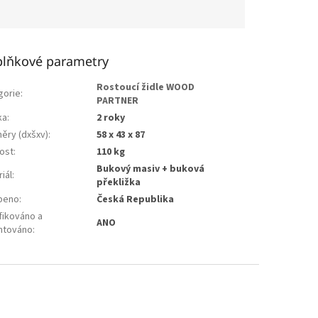
lňkové parametry
Rostoucí židle WOOD
gorie
:
PARTNER
ka
:
2 roky
ěry (dxšxv)
:
58 x 43 x 87
ost
:
110 kg
Bukový masiv + buková
iál
:
překližka
beno
:
Česká Republika
fikováno a
ANO
ntováno
: