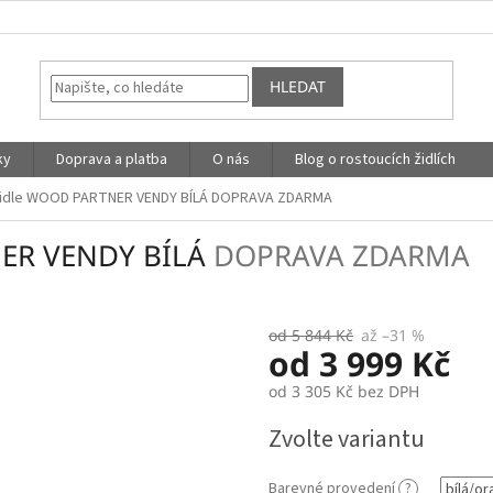
HLEDAT
ky
Doprava a platba
O nás
Blog o rostoucích židlích
židle WOOD PARTNER VENDY BÍLÁ
DOPRAVA ZDARMA
NER VENDY BÍLÁ
DOPRAVA ZDARMA
od 5 844 Kč
až –31 %
od
3 999 Kč
od
3 305 Kč
bez DPH
Měrná
Zvolte variantu
cena:
Barevné provedení
?