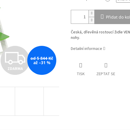
Přidat do ko
Česká, dřevěná rostoucí židle VE
nohy.
Detailní informace
Z
od 5 844 Kč
až –31 %
ZDARMA
D
TISK
ZEPTAT SE
A
R