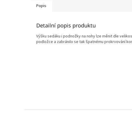
Popis
Detailní popis produktu
Výšku sedáku i podnožky na nohy lze měnit dle velikost
podložce a zabránilo se tak špatnému prokrvování kon
Z
á
p
a