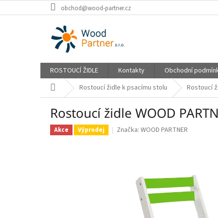
Přejít
obchod@wood-partner.cz
na
obsah
ROSTOUCÍ ŽIDLE
Kontakty
Obchodní podmín
Domů
Rostoucí židle k psacímu stolu
Rostoucí 
Rostoucí židle WOOD PART
Značka:
WOOD PARTNER
Akce
Výprodej