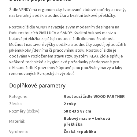
Židle VENDY má ergonomicky tvarované zádové opěrky a rovný,
nastavitelný sedák a podnožku z kvalitní bukové překližky.
Rostoucí židle VENDY navazuje svým moderním desingem na
řadu rostoucích židlí LUCA a SANDY. Kvalitní bukový masiv a
buková překližka zajišťují rostoucí židli dlouhou životnost.
Možnost nastavení výšky sedáku a podnožky zajistí její použití k
jakémukoliv jídelnímu či pracovnímu stolu. Rostoucí židle je
dodávána v rozloženém stavu (tzv. systém IKEA). Židle splňuje
veškeré technické a hygienické požadavky předepsané pro
dětskou židli. K povrchové úpravě jsou používány barvy a laky
renomovaných Evropských výrobců.
Doplňkové parametry
Kategorie
:
Rostoucí židle WOOD PARTNER
Záruka
:
2 roky
Rozměry (dxšxv)
:
58 x 43 x 87 cm
Bukový masiv + buková
Materiál
:
překližka
Vyrobeno
:
Česká republika