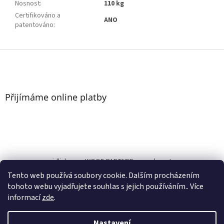
Nosnost
:
110 kg
Certifikováno a
ANO
patentováno
:
Z
á
p
a
t
Přijímáme online platby
í
nasezidlicky.cz
WOOD PARTNER s.r.o.
bonature.cz
Tento web používá soubory cookie. Dalším procházením
www.nasezidlicky.cz
tohoto webu vyjadřujete souhlas s jejich používáním.. Více
informací
zde
.
Nastavení