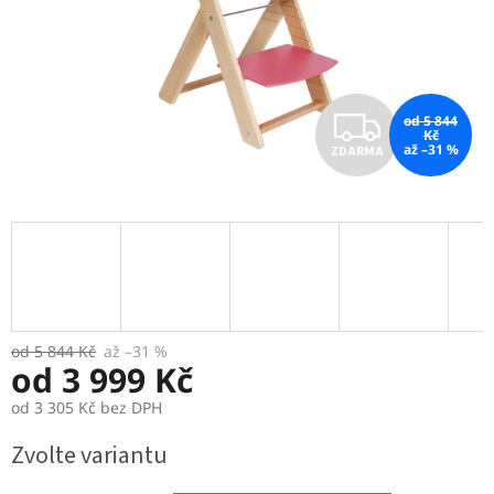
Z
od 5 844
Kč
až –31 %
ZDARMA
D
A
R
M
A
od 5 844 Kč
až –31 %
od
3 999 Kč
od
3 305 Kč
bez DPH
Měrná
Zvolte variantu
cena: