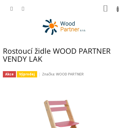
Přejít
NÁKUP
na
obsah
KOŠÍK
Rostoucí židle WOOD PARTNER
VENDY LAK
Značka:
WOOD PARTNER
Akce
Výprodej