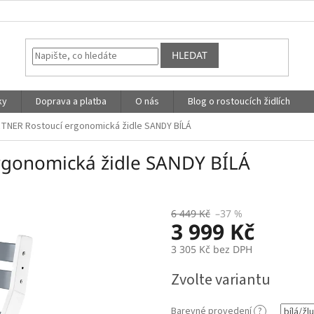
HLEDAT
ky
Doprava a platba
O nás
Blog o rostoucích židlích
NER Rostoucí ergonomická židle SANDY BÍLÁ
gonomická židle SANDY BÍLÁ
6 449 Kč
–37 %
3 999 Kč
3 305 Kč bez DPH
Měrná
Zvolte variantu
cena:
Barevné provedení
?