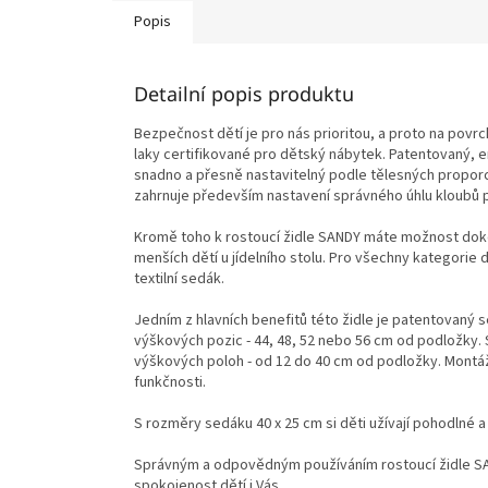
Popis
Detailní popis produktu
Bezpečnost dětí je pro nás prioritou, a proto na po
laky certifikované pro dětský nábytek. Patentovaný, 
snadno a přesně nastavitelný podle tělesných proporc
zahrnuje především nastavení správného úhlu kloubů pa
Kromě toho k rostoucí židle SANDY máte možnost doko
menších dětí u jídelního stolu. Pro všechny kategorie 
textilní sedák.
Jedním z hlavních benefitů této židle je patentovaný s
výškových pozic - 44, 48, 52 nebo 56 cm od podložky. 
výškových poloh - od 12 do 40 cm od podložky. Montáž
funkčnosti.
S rozměry sedáku 40 x 25 cm si děti užívají pohodlné a
Správným a odpovědným používáním rostoucí židle SA
spokojenost dětí i Vás.