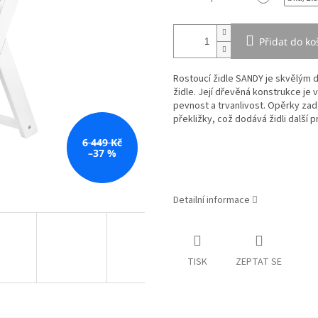
Přidat do ko
Rostoucí židle SANDY je skvělým d
židle. Její dřevěná konstrukce je 
pevnost a trvanlivost. Opěrky za
překližky, což dodává židli další 
6 449 Kč
–37 %
Detailní informace
TISK
ZEPTAT SE