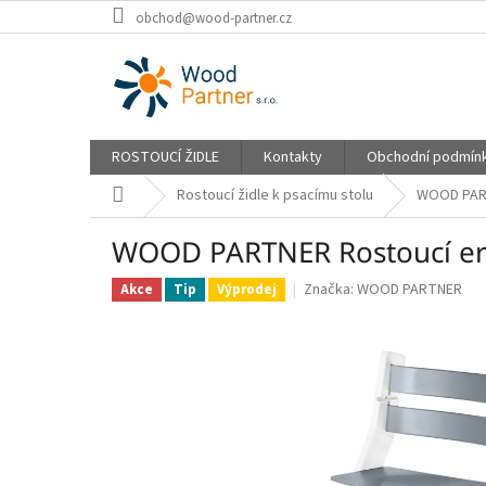
Přejít
obchod@wood-partner.cz
na
obsah
ROSTOUCÍ ŽIDLE
Kontakty
Obchodní podmín
Domů
Rostoucí židle k psacímu stolu
WOOD PART
WOOD PARTNER Rostoucí er
Značka:
WOOD PARTNER
Akce
Tip
Výprodej