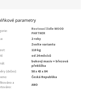
lňkové parametry
Rostoucí židle WOOD
gorie
:
PARTNER
ka
:
2 roky
Zvolte variantu
ost
:
110 kg
tí
:
od 24 měsíců
bukový masiv + březová
iál
:
překližka
ěry (dxšxv)
:
58 x 43 x 84
beno
:
Česká Republika
fikováno a
ANO
ntováno
: