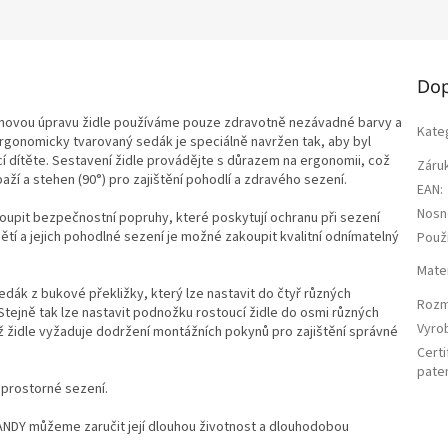
Dop
vrchovou úpravu židle používáme pouze zdravotně nezávadné barvy a
Kate
ergonomicky tvarovaný sedák je speciálně navržen tak, aby byl
í dítěte. Sestavení židle provádějte s důrazem na ergonomii, což
Záru
ží a stehen (90°) pro zajištění pohodlí a zdravého sezení.
EAN
:
Nosn
upit bezpečnostní popruhy, které poskytují ochranu při sezení
dětí a jejich pohodlné sezení je možné zakoupit kvalitní odnímatelný
Použi
Mater
edák z bukové překližky, který lze nastavit do čtyř různých
Rozm
Stejně tak lze nastavit podnožku rostoucí židle do osmi různých
Vyro
 židle vyžaduje dodržení montážních pokynů pro zajištění správné
Certi
pate
 prostorné sezení.
NDY můžeme zaručit její dlouhou životnost a dlouhodobou