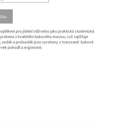
šíku
oplňkem pro jídelní stůl nebo jako praktická studentská
vyrobena z kvalitního bukového masivu, což zajišťuje
d, sedák a podsedák jsou vyrobeny z tvarované bukové
prvek pohodlí a ergonomii.