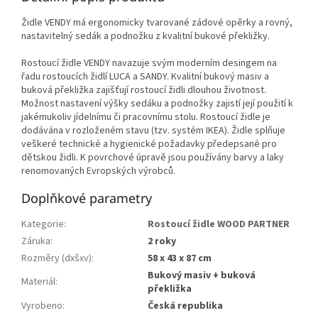
Židle VENDY má ergonomicky tvarované zádové opěrky a rovný,
nastavitelný sedák a podnožku z kvalitní bukové překližky.
Rostoucí židle VENDY navazuje svým moderním desingem na
řadu rostoucích židlí LUCA a SANDY. Kvalitní bukový masiv a
buková překližka zajišťují rostoucí židli dlouhou životnost.
Možnost nastavení výšky sedáku a podnožky zajistí její použití k
jakémukoliv jídelnímu či pracovnímu stolu. Rostoucí židle je
dodávána v rozloženém stavu (tzv. systém IKEA). Židle splňuje
veškeré technické a hygienické požadavky předepsané pro
dětskou židli. K povrchové úpravě jsou používány barvy a laky
renomovaných Evropských výrobců.
Doplňkové parametry
Kategorie
:
Rostoucí židle WOOD PARTNER
Záruka
:
2 roky
Rozměry (dxšxv)
:
58 x 43 x 87 cm
Bukový masiv + buková
Materiál
:
překližka
Vyrobeno
:
Česká republika