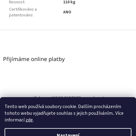
Nosnost
:
110 kg
Certifikováno a
ANO
patentováno
:
Z
á
p
a
t
Přijímáme online platby
í
nasezidlicky.cz
WOOD PARTNER s.r.o.
bonature.cz
Tento web používá soubory cookie. Dalším procházením
www.nasezidlicky.cz
tohoto webu vyjadřujete souhlas s jejich používáním.. Více
informací
zde
.
Nastavení