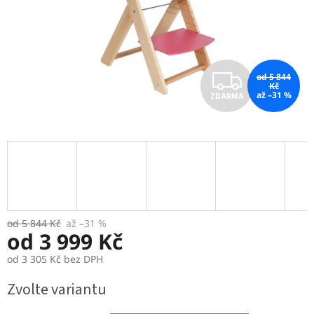
Z
od 5 844
Kč
až –31 %
ZDARMA
D
A
R
M
A
od 5 844 Kč
až –31 %
od
3 999 Kč
od
3 305 Kč
bez DPH
Měrná
Zvolte variantu
cena: