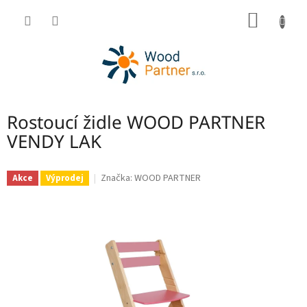
Přejít
NÁKUP
na
obsah
KOŠÍK
Rostoucí židle WOOD PARTNER
VENDY LAK
Značka:
WOOD PARTNER
Akce
Výprodej