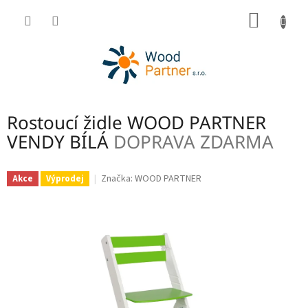
Přejít
NÁKUP
na
obsah
KOŠÍK
Rostoucí židle WOOD PARTNER
VENDY BÍLÁ
DOPRAVA ZDARMA
Značka:
WOOD PARTNER
Akce
Výprodej