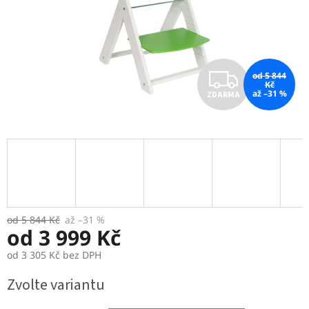
Z
od 5 844
Kč
až –31 %
ZDARMA
D
A
R
M
A
od 5 844 Kč
až –31 %
od
3 999 Kč
od
3 305 Kč
bez DPH
Měrná
Zvolte variantu
cena: