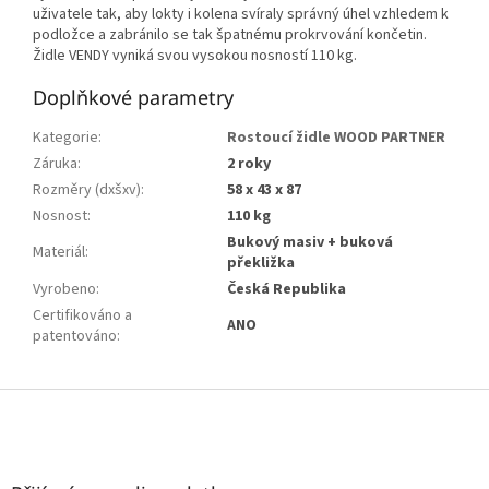
uživatele tak, aby lokty i kolena svíraly správný úhel vzhledem k
podložce a zabránilo se tak špatnému prokrvování končetin.
Židle VENDY vyniká svou vysokou nosností 110 kg.
Doplňkové parametry
Kategorie
:
Rostoucí židle WOOD PARTNER
Záruka
:
2 roky
Rozměry (dxšxv)
:
58 x 43 x 87
Nosnost
:
110 kg
Bukový masiv + buková
Materiál
:
překližka
Vyrobeno
:
Česká Republika
Certifikováno a
ANO
patentováno
:
Z
á
p
a